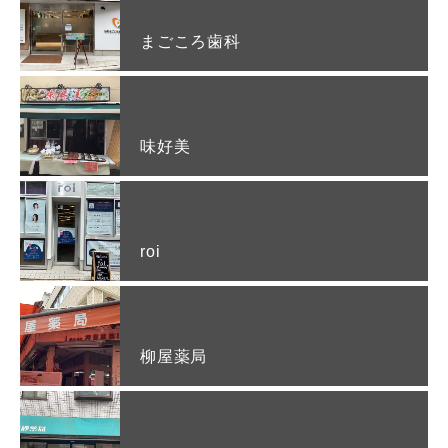
まごころ歯科
味好美
roi
柳屋薬局